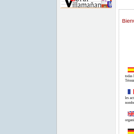
Bien
todas 
Términ
les ac
nombre
organi