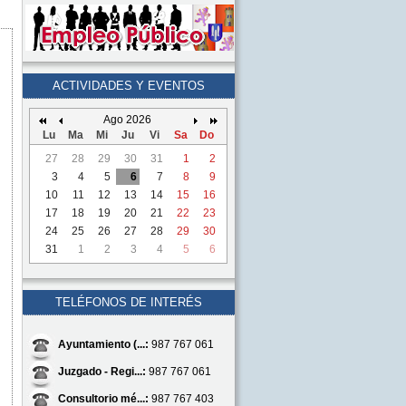
ACTIVIDADES Y EVENTOS
Ago 2026
Lu
Ma
Mi
Ju
Vi
Sa
Do
27
28
29
30
31
1
2
3
4
5
6
7
8
9
10
11
12
13
14
15
16
17
18
19
20
21
22
23
24
25
26
27
28
29
30
31
1
2
3
4
5
6
TELÉFONOS DE INTERÉS
Ayuntamiento (...:
987 767 061
Juzgado - Regi...:
987 767 061
Consultorio mé...:
987 767 403