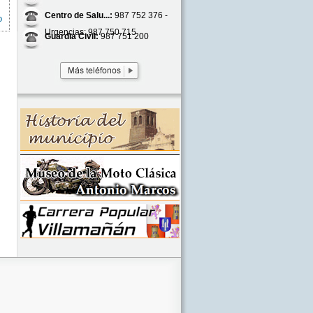
Centro de Salu...:
987 752 376 -
o
Urgencias: 987 750 715
Guardia Civil:
987 751 200