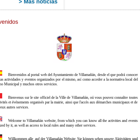
> Más noticias
venidos
Bienvenidos al portal web del Ayuntamiento de Villamañán, desde el que podrá conocer
las actividades y eventos organizados por el mismo, así como acceder a la normativa local del
o Municipal y muchos otros servicios.
Bienvenus sur le site officiel de
la Ville
de Villamañán, oú vous pouvez connaître toutes
tivités et événements organisés par la mairie, ainsi que l'accès aux démarches municipaux et de
ux autres services.
Welcome to Villamañán website, from which you can know all the activities and events
zed by it, as well as access to local rules and many other services.
Willkommen alle auf der Villamañán Website; Sie können sehen unsere Aktivitäten und