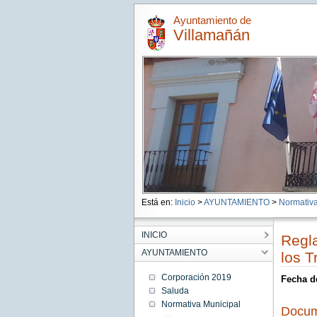
Ayuntamiento de
Villamañán
Está en:
Inicio
>
AYUNTAMIENTO
>
Normativa
INICIO
Regl
AYUNTAMIENTO
los T
Corporación 2019
Fecha d
Saluda
Normativa Municipal
Docum