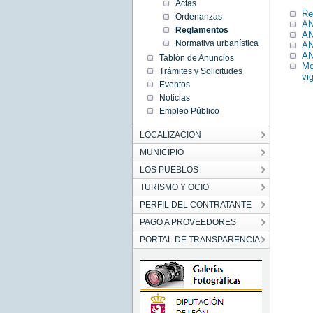
Actas
Re
Ordenanzas
AN
Reglamentos
AN
Normativa urbanística
AN
AN
Tablón de Anuncios
Mo
Trámites y Solicitudes
vi
Eventos
Noticias
Empleo Público
LOCALIZACION
MUNICIPIO
LOS PUEBLOS
TURISMO Y OCIO
PERFIL DEL CONTRATANTE
PAGO A PROVEEDORES
PORTAL DE TRANSPARENCIA