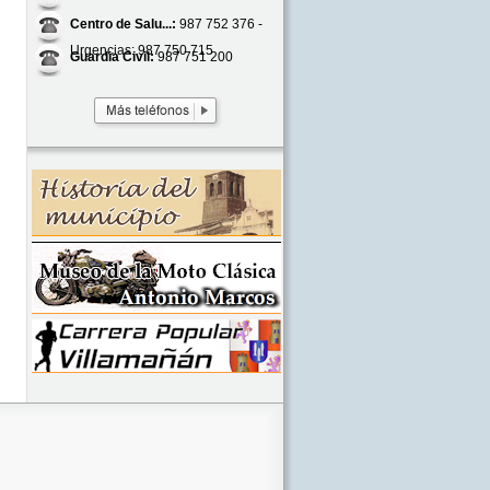
Centro de Salu...:
987 752 376 -
Urgencias: 987 750 715
Guardia Civil:
987 751 200