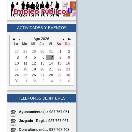
ACTIVIDADES Y EVENTOS
Ago 2026
Lu
Ma
Mi
Ju
Vi
Sa
Do
27
28
29
30
31
1
2
3
4
5
6
7
8
9
10
11
12
13
14
15
16
17
18
19
20
21
22
23
24
25
26
27
28
29
30
31
1
2
3
4
5
6
TELÉFONOS DE INTERÉS
Ayuntamiento (...:
987 767 061
Juzgado - Regi...:
987 767 061
Consultorio mé...:
987 767 403