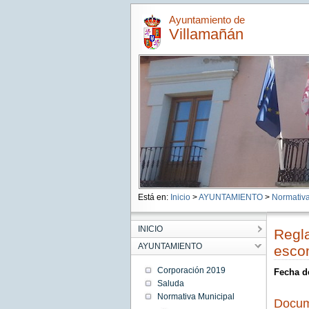
Ayuntamiento de
Villamañán
Está en:
Inicio
>
AYUNTAMIENTO
>
Normativa
INICIO
Regla
AYUNTAMIENTO
esco
Corporación 2019
Fecha d
Saluda
Normativa Municipal
Docum