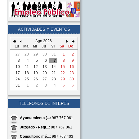
ACTIVIDADES Y EVENTOS
Ago 2026
Lu
Ma
Mi
Ju
Vi
Sa
Do
27
28
29
30
31
1
2
3
4
5
6
7
8
9
10
11
12
13
14
15
16
17
18
19
20
21
22
23
24
25
26
27
28
29
30
31
1
2
3
4
5
6
TELÉFONOS DE INTERÉS
Ayuntamiento (...:
987 767 061
Juzgado - Regi...:
987 767 061
Consultorio mé...:
987 767 403