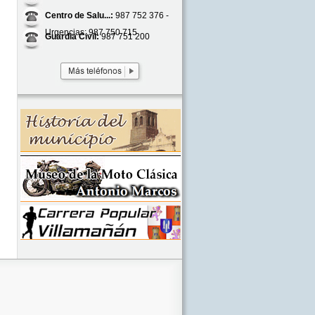
Centro de Salu...:
987 752 376 -
Urgencias: 987 750 715
Guardia Civil:
987 751 200